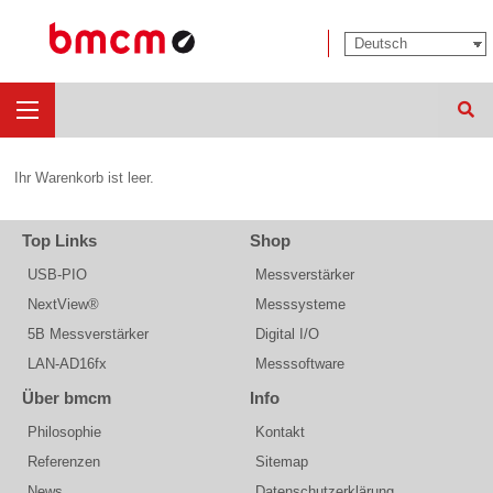
Such
Ihr Warenkorb ist leer.
Top Links
Shop
USB-PIO
Messverstärker
NextView®
Messsysteme
5B Messverstärker
Digital I/O
LAN-AD16fx
Messsoftware
Über bmcm
Info
Philosophie
Kontakt
Referenzen
Sitemap
News
Datenschutzerklärung