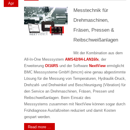
Apr
Messtechnik für
Drehmaschinen,
Fräsen, Pressen &
Reibschweißanlagen
Mit der Kombination aus dem
All-In-One Messsystem
AMS42/84-LAN16fx
, der
Erweiterung
OI16RS
und der Software
NextView
ermöglicht
BMC Messsysteme GmbH (bmcm) eine genau abgestimmte
Lösung für die Messung von Temperaturen, Hydraulik-Druck,
Drehzahl- und Drehwinkel und Beschleunigung (Vibration) für
den Service an Drehmaschinen, Fräsen, Pressen und
Reibschweißanlagen. Beim Einsatz des
Messsystems zusammen mit NextView können sogar durch
Frühdiagnose Ausfallzeiten reduziert und damit Kosten
gespart werden.
Read more …